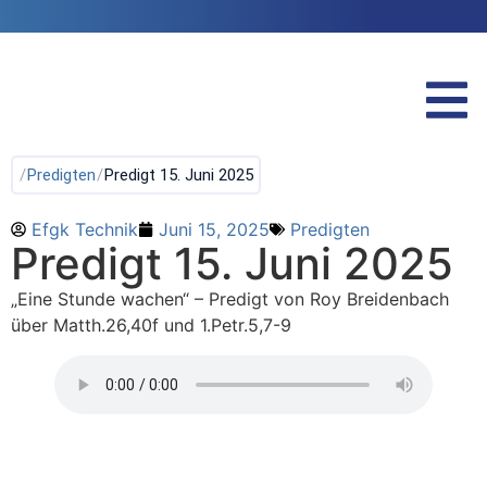
/
Predigten
/
Predigt 15. Juni 2025
Efgk Technik
Juni 15, 2025
Predigten
Predigt 15. Juni 2025
„Eine Stunde wachen“ – Predigt von Roy Breidenbach
über Matth.26,40f und 1.Petr.5,7-9