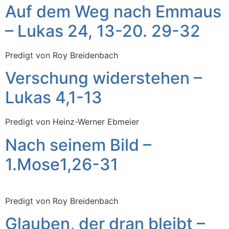
Auf dem Weg nach Emmaus
– Lukas 24, 13-20. 29-32
Predigt von Roy Breidenbach
Verschung widerstehen –
Lukas 4,1-13
Predigt von Heinz-Werner Ebmeier
Nach seinem Bild –
1.Mose1,26-31
Predigt von Roy Breidenbach
Glauben, der dran bleibt –