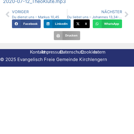
2020-07-12_TheoKlute.mp3
VORIGER
NÄCHSTER
Du dienst uns – Markus 10,45
Du liebst uns – Johannes 13,34-35; u.a.
Facebook
LinkedIn
X
WhatsApp
Drucken
Kontakt
Impressum
Datenschutz
Cookies
Intern
© 2025 Evangelisch Freie Gemeinde Kirchlengern