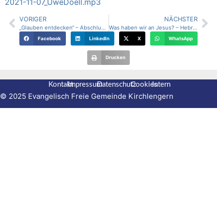
2021-11-07_UweDoell.mp3
VORIGER
NÄCHSTER
„Glauben entdecken“ – Abschlussgottesdienst des Biblischen Unterrichts
Was haben wir an Jesus? – Hebräer 7,23-28
Facebook
LinkedIn
X
WhatsApp
Drucken
Kontakt
Impressum
Datenschutz
Cookies
Intern
© 2025 Evangelisch Freie Gemeinde Kirchlengern