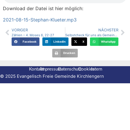
Download der Datei ist hier möglich:
2021-08-15-Stephan-Klueter.mp3
VORIGER
NÄCHSTER
Zählen – 4. Moses 6, 22-27
Selbstcheck für uns als Gemeinde uns selbst und persönlich – Offenb. 3, 14 – 22
Facebook
LinkedIn
X
WhatsApp
Drucken
Kontakt
Impressum
Datenschutz
Cookies
Intern
© 2025 Evangelisch Freie Gemeinde Kirchlengern