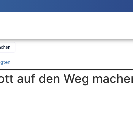
achen
igten
ott auf den Weg mache